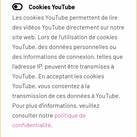
Cookies YouTube
Les cookies YouTube permettent de lire
des vidéos YouTube directement sur notre
site web. Lors de l'utilisation de cookies
YouTube, des données personnelles ou
des informations de connexion, telles que
l'adresse IP, peuvent être transmises à
Ensemble, nous pouvons faire progresser la
YouTube. En acceptant les cookies
science afin d'améliorer la santé de millions de
YouTube, vous consentez à la
filles et de femmes.
transmission de ces données à YouTube.
Pour plus d'informations, veuillez
Contact
consulter notre
politique de
confidentialité
.