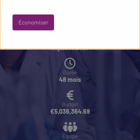
Économiser
Début du projet
01 juillet 2025
Durée
48 mois
Budget
€5,036,364.69
Équipe